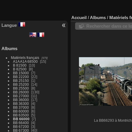
Accueil
/
Albums
/
Matériels f
Langue
Rechercher dans ce lo
Albums
Matériels français
979
A1A A1A 68500
15
B 81500
10
B 82500
8
BB 15000
7
BB 22200
22
BB 25150
1
BB 25200
14
BB 25500
8
BB 26000
130
BB 27000
11
BB 36000
17
BB 36300
4
BB 37000
8
BB 60000
6
BB 63500
5
BB 66000
7
La BB66293 à Montrich
BB 66400
4
BB 67200
3
BB 67300
40