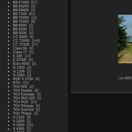
BB 67400
97
BB 69200
3
BB 69400
4
BB 7200
62
BB 75000
11
BB 75400
8
BB 8500
3
BB 9200
7
BB 9300
9
CC 6500
6
CC 72000
144
CC 72100
27
Class 66
9
Class 77
5
E 186
13
E 37500
6
Euro 4000
3
G 1000
2
G 1206
2
G 2000
2
Les BB6
RGP X 2700
4
RTG
31
TGV AVE
2
TGV Duplex
6
TGV Eurostar
3
TGV IRIS 320
2
TGV POS
10
TGV Réseau
4
TGV Sud-Est
5
TGV Thalys
3
X 2100
9
X 2200
2
X 2800
32
X 4300
3