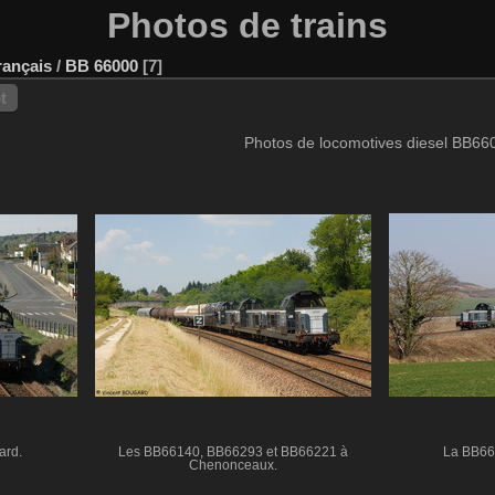
Photos de trains
rançais
/
BB 66000
7
t
Photos de locomotives diesel BB66
ard.
Les BB66140, BB66293 et BB66221 à
La BB66
Chenonceaux.