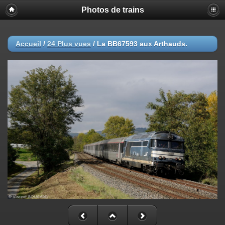
Photos de trains
Accueil
/
24 Plus vues
/
La BB67593 aux Arthauds.