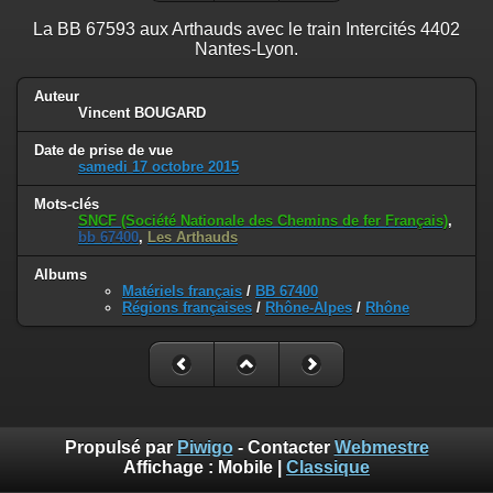
La BB 67593 aux Arthauds avec le train Intercités 4402
Nantes-Lyon.
Auteur
Vincent BOUGARD
Date de prise de vue
samedi 17 octobre 2015
Mots-clés
SNCF (Société Nationale des Chemins de fer Français)
,
bb 67400
,
Les Arthauds
Albums
Matériels français
/
BB 67400
Régions françaises
/
Rhône-Alpes
/
Rhône
Propulsé par
Piwigo
- Contacter
Webmestre
Affichage :
Mobile
|
Classique