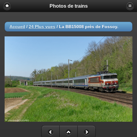
Photos de trains
Accueil
/
24 Plus vues
/
La BB15008 près de Fossoy.