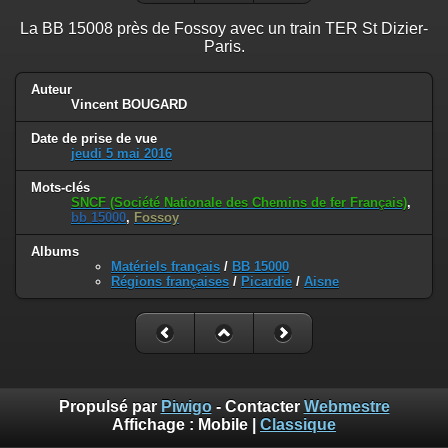
La BB 15008 près de Fossoy avec un train TER St Dizier-
Paris.
Auteur
Vincent BOUGARD
Date de prise de vue
jeudi 5 mai 2016
Mots-clés
SNCF (Société Nationale des Chemins de fer Français)
,
bb 15000
,
Fossoy
Albums
Matériels français
/
BB 15000
Régions françaises
/
Picardie
/
Aisne
Propulsé par
Piwigo
- Contacter
Webmestre
Affichage :
Mobile
|
Classique