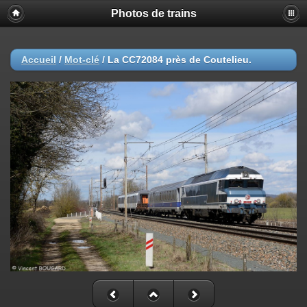
Photos de trains
Accueil
/
Mot-clé
/
La CC72084 près de Coutelieu.