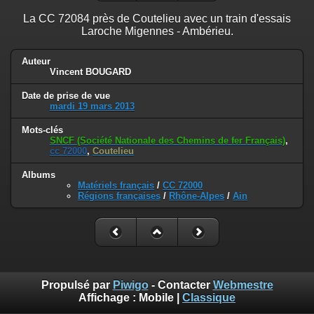
La CC 72084 près de Coutelieu avec un train d'essais
Laroche Migennes - Ambérieu.
Auteur
Vincent BOUGARD
Date de prise de vue
mardi 19 mars 2013
Mots-clés
SNCF (Société Nationale des Chemins de fer Français)
,
cc 72000
,
Coutelieu
Albums
Matériels français
/
CC 72000
Régions françaises
/
Rhône-Alpes
/
Ain
Propulsé par
Piwigo
- Contacter
Webmestre
Affichage :
Mobile
|
Classique