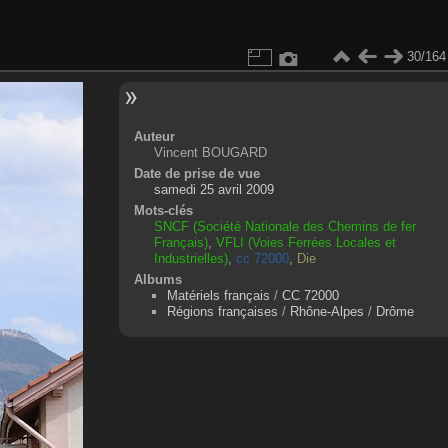
30/164
Auteur
Vincent BOUGARD
Date de prise de vue
samedi 25 avril 2009
Mots-clés
SNCF (Société Nationale des Chemins de fer
Français)
,
VFLI (Voies Ferrées Locales et
Industrielles)
,
cc 72000
,
Die
Albums
Matériels français
/
CC 72000
Régions françaises
/
Rhône-Alpes
/
Drôme