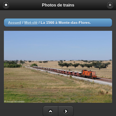
Photos de trains
Accueil
/
Mot-clé
/
La 1566 à Monte-das-Flores.