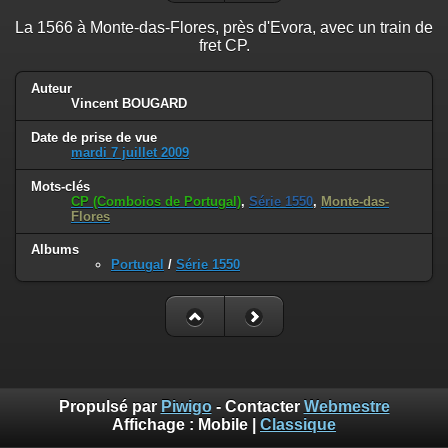
La 1566 à Monte-das-Flores, près d'Evora, avec un train de
fret CP.
Auteur
Vincent BOUGARD
Date de prise de vue
mardi 7 juillet 2009
Mots-clés
CP (Comboios de Portugal)
,
Série 1550
,
Monte-das-
Flores
Albums
Portugal
/
Série 1550
Propulsé par
Piwigo
- Contacter
Webmestre
Affichage :
Mobile
|
Classique